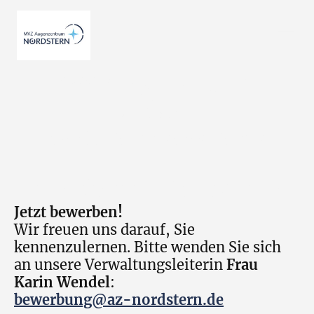
MVZ Augenzentrum
Nordstern
Werde Teil unseres Teams
Hildesheim | Bad Münder
Jetzt bewerben!
Wir freuen uns darauf, Sie
kennenzulernen. Bitte wenden Sie sich
an unsere Verwaltungsleiterin
Frau
Karin Wendel
:
bewerbung@az-nordstern.de